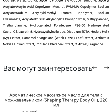
Состав:
Water, Acohol, Glycerin, Propylene Glycol, Dimethicone, Glyceryl
Acrylate/Acrylic Acid Copolymer, Menthol, PVM/MA Copolymer, Sodium
Acrylate/Sodium Acryloyldimethyl Taurate Copolymer, Sodium
Hyaluronate, Acrylate/C10-30 Alkylacrylate Crosspolymer, Methylparaben,
Triethanolamine, Hydrogenated Polydecene, PEG-60 Hydrogenated
Castor Oil, Laureth-8, Hydroxyethylcellulose, Disodium EDTA, Hedera Helix
(Ivy) Extract, Hamamelis Virginiana (Witch Hazel) Leaf Extract, Anthemis
Nobilis Flower Extract, Portulaca Oleracea Extract, CI 42090, Fragrance.
Вас могут заинтересовать
Ароматическое массажное масло для тела с
можжевельником (Shaping Therapy Body Oil), 220
мл