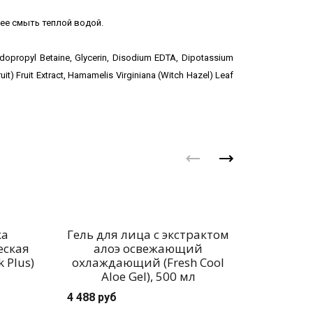
ее смыть теплой водой.
dopropyl Betaine, Glycerin, Disodium EDTA, Dipotassium
uit) Fruit Extract, Hamamelis Virginiana (Witch Hazel) Leaf
ка
Гель для лица с экстрактом
К
еская
алоэ освежающий
выра
 Plus)
охлаждающий (Fresh Cool
(White
Aloe Gel), 500 мл
3 672 ру
4 488 руб