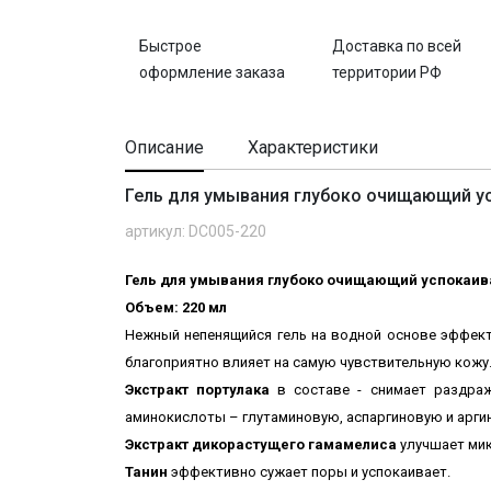
Быстрое
Доставка по всей
оформление заказа
территории РФ
Описание
Характеристики
Гель для умывания глубоко очищающий усп
артикул: DC005-220
Гель для умывания глубоко очищающий успокаива
Объем: 220 мл
Нежный непенящийся гель на водной основе эффекти
благоприятно влияет на самую чувствительную кожу
Экстракт портулака
в составе - с
нимает раздраж
аминокислоты – глутаминовую, аспаргиновую и аргин
Экстракт дикорастущего гамамелиса
улучшает мик
Танин
эффективно сужает поры и успокаивает.