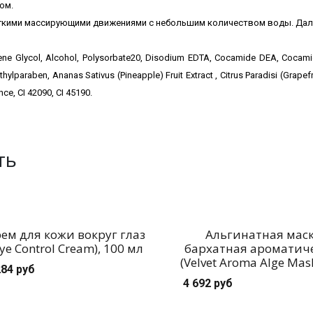
ом.
гкими массирующими движениями
с небольшим количеством воды. Дал
ylene Glycol, Alcohol, Polysorbate20, Disodium EDTA, Cocamide DEA, Cocami
ylparaben, Ananas Sativus (Pineapple) Fruit Extract , Citrus Paradisi (Grapefr
nce, CI 42090, CI 45190.
ть
ем для кожи вокруг глаз
Альгинатная мас
Eye Control Cream), 100 мл
бархатная ароматич
(Velvet Aroma Alge Mask
284 руб
4 692 руб