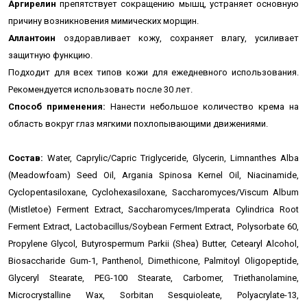
Аргирелин
препятствует сокращению мышц, устраняет основную
причину возникновения мимических морщин.
Аллантоин
оздоравливает кожу, сохраняет влагу, усиливает
защитную функцию.
Подходит для всех типов кожи для ежедневного использования.
Рекомендуется использовать после 30 лет.
Способ применения:
Нанести небольшое количество крема на
область вокруг глаз мягкими похлопывающими движениями.
Состав:
Water, Caprylic/Capric Triglyceride, Glycerin, Limnanthes Alba
(Meadowfoam) Seed Oil, Argania Spinosa Kernel Oil, Niacinamide,
Cyclopentasiloxane, Cyclohexasiloxane, Saccharomyces/Viscum Album
(Mistletoe) Ferment Extract, Saccharomyces/Imperata Cylindrica Root
Ferment Extract, Lactobacillus/Soybean Ferment Extract, Polysorbate 60,
Propylene Glycol, Butyrospermum Parkii (Shea) Butter, Cetearyl Alcohol,
Biosaccharide Gum-1, Panthenol, Dimethicone, Palmitoyl Oligopeptide,
Glyceryl Stearate, PEG-100 Stearate, Carbomer, Triethanolamine,
Microcrystalline Wax, Sorbitan Sesquioleate, Polyacrylate-13,