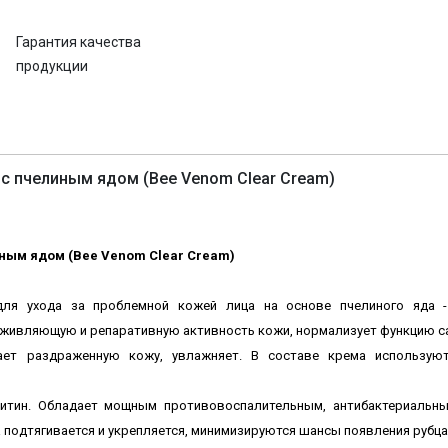
Гарантия качества
продукции
 с пчелиным ядом (Bee Venom Clear Cream)
иным ядом (Bee Venom Clear Cream)
д
ля ухода за проблемной кожей лица на основе пчелиного яда 
живляющую и репаративную активность кожи, нормализует функцию са
ает раздраженную кожу, увлажняет. В составе крема использую
литин. Обладает мощным противовоспалительным, антибактериальн
 подтягивается и укрепляется, минимизируются шансы появления рубца 