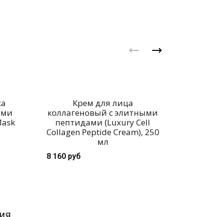
ка
Крем для лица
Очищаю
ами
коллагеновый с элитными
жирн
Mask
пептидами (Luxury Cell
Cleansin
Collagen Peptide Cream), 250
мл
2 958 ру
8 160 руб
ия