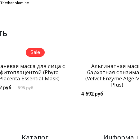
 Triethanolamine.
ть
Sale
аневая маска для лица с
Альгинатная мас
фитоплацентой (Phyto
бархатная с энзим
Placenta Essential Mask)
(Velvet Enzyme Alge 
Plus)
2 руб
595 руб
4 692 руб
Каталог
Информац