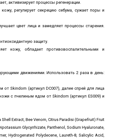
ает, активизирует процессы регенерации.
 кожу, регулирует секрецию себума, сужает поры и
лучшает цвет лица и замедляет процессы старения.
антиоксидантную защиту.
яет кожу, обладает противовоспалительными и
рующими движениями. Использовать 2 раза в день:
м от Skindom (артикул DC007), далее cпрей для лица
й кожи с пчелиным ядом
от Skindom
(артикул ES009) и
Shell Extract, Bee Venom, Citrus Paradisi (Grapefruit) Fruit
, Dipotassium Glycyrrhizate, Panthenol, Sodium Hyaluronate,
er, Hydrogenated Polydecene, Laureth-8, Salicylic Acid,