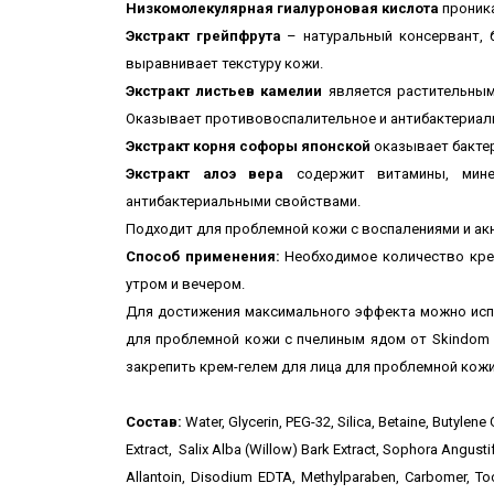
Низкомолекулярная гиалуроновая кислота
проника
Экстракт грейпфрута
– натуральный консервант, б
выравнивает текстуру кожи.
Экстракт листьев камелии
является растительным
Оказывает противовоспалительное и антибактериал
Экстракт корня софоры японской
оказывает бактер
Экстракт алоэ вера
содержит витамины, мин
антибактериальными свойствами.
Подходит для проблемной кожи с воспалениями и ак
Способ
применения
:
Необходимое количество крем
утром и вечером.
Для достижения максимального эффекта можно исп
для проблемной кожи с пчелиным ядом от Skindom 
закрепить крем-гелем для лица для проблемной кожи
Состав:
Water, Glycerin, PEG-32, Silica, Betaine, Butylene
Extract, Salix Alba (Willow) Bark Extract, Sophora Angusti
Allantoin, Disodium EDTA, Methylparaben, Carbomer, Toc