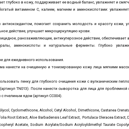
ет глубоко в кожу, поддерживает ее водный баланс, увлажняет и смягч
огатый витамином С, калием, магнием и аминокислотами: увлажняет
 антиоксидантом, помогает сохранить молодость и красоту кожи, у
ьное действие, улучшает микроциркуляцию крови.
ицидное, ранозаживляющее, антикуперозное действие, обеспечивает 
ералы, аминокислоты и натуральные ферменты. Глубоко увлажн
не для ежедневного использования.
а нанести на очищенную и тонизированную кожу лица мягкими масси
ользовать п
енку для глубокого очищения кожи с вулканическим пепло
(артикул TN013). После нанести сыворотка для лица для проблемно
 с пчелиным ядом (артикул CC004).
 Glycol, Cyclomethicone, Alcohol, Cetyl Alcohol, Dimethicone, Castanea Crenata 
folia Root Extract, Aloe Barbadensis Leaf Extract, Portulaca Oleracea Extract
opheryl Acetate, Sodium Acrylate/Sodium Acryloyldimethyl Taurate Copolym