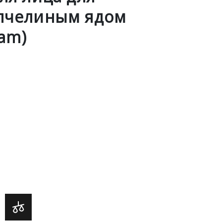
 пчелиным ядом
eam)