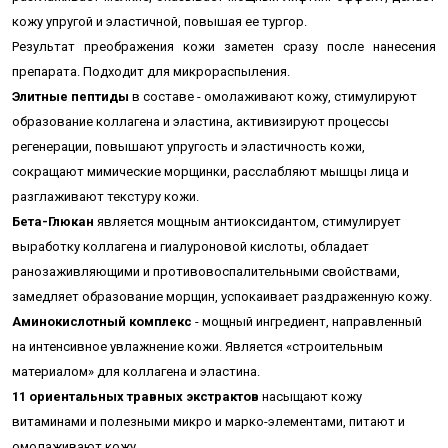
кожу упругой и эластичной, повышая ее тургор.
Результат преображения кожи заметен сразу после нанесения
препарата. Подходит для микрораспыления.
Элитные пептиды
в составе - омолаживают кожу, стимулируют
образование коллагена и эластина, активизируют процессы
регенерации, повышают упругость и эластичность кожи,
сокращают мимические морщинки, расслабляют мышцы лица и
разглаживают текстуру кожи.
Бета-Глюкан
является мощным антиоксидантом, с
тимулирует
выработку коллагена и гиалуроновой кислоты, о
бладает
ранозаживляющими и противовоспалительными свойствами,
з
амедляет образование морщин, у
спокаивает раздраженную кожу.
Аминокислотный комплекс
- мощный ингредиент, направленный
на интенсивное увлажнение кожи. Является «строительным
материалом» для коллагена и эластина.
11 ориентальных травных экстрактов
насыщают кожу
витаминами и полезными микро и марко-элементами, питают и
омолаживают кожу.