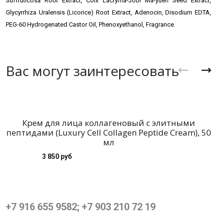
Suffruticosa Root Extract, Coix Lacryma-Jobi Ma-yuen Seed Extract,
Glycyrrhiza Uralensis (Licorice) Root Extract, Adenocin, Disodium EDTA,
PEG-60 Hydrogenated Castor Oil, Phenoxyethanol, Fragrance.
Вас могут заинтересовать
Крем для лица коллагеновый с элитными
пептидами (Luxury Cell Collagen Peptide Cream), 50
мл
3 850 руб
+7 916 655 9582; +7 903 210 72 19