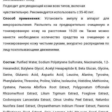
Подходит для увядающей кожи всех типов, включая
чувствительную. Рекомендуется использовать с 35-40 лет.
Способ применения:
Установить ампулу в аппарат для
микрораспыления. Распылить на предварительно очищенную и
тонизированную кожу на расстоянии 15-20 см. Также можно
н
анести необходимое количество средства на
очищенную и
тонизированную кожу чистыми руками,
аккуратно распределив по
лицу похлопывающими движениями.
Состав:
Purified Water, Sodium Polystyrene Sulfonate, Niacinamide, 1.2-
Hexanediol, Butylene Glycol, Acetyl Hexapeptide 8, Beta Glucan, Glycine,
Serine, Glutamic Acid, Aspartic Acid, Leucine, Alanine, Tyrosine,
Phenylalanine, Threonine, Proline, Valine, Isoleucine, Histidine, Methionine,
Cysteine, Paeonia Albiflora Root Extract, Polygonatum Officinale
Rhizome/Root Extract, Lilium Tigrinum Extract, Foxglove Extract,
Codonopsis Lanceolata Ex­tract, Citrus Unshiu Peel Extract, Nelumbo
Nucifera Seed Extract, Chrysanthemum Indicum Flower Extract, Pae­onia