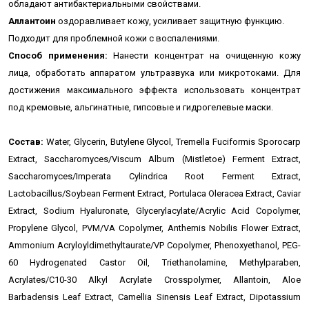
обладают антибактериальными свойствами.
Аллантоин
оздоравливает кожу, усиливает защитную функцию.
Подходит для проблемной кожи с воспалениями.
Способ применения:
Нанести концентрат на очищенную кожу
лица, обработать аппаратом ультразвука или микротоками. Для
достижения максимального эффекта использовать концентрат
под кремовые, альгинатные, гипсовые и гидрогелевые маски.
Состав:
Water, Glycerin, Butylene Glycol, Tremella Fuciformis Sporocarp
Extract, Saccharomyces/Viscum Album (Mistletoe) Ferment Extract,
Saccharomyces/Imperata Cylindrica Root Ferment Extract,
Lactobacillus/Soybean Ferment Extract, Portulaca Oleracea Extract, Caviar
Extract, Sodium Hyaluronate, Glycerylacylate/Acrylic Acid Copolymer,
Propylene Glycol, PVM/VA Copolymer, Anthemis Nobilis Flower Extract,
Ammonium Acryloyldimethyltaurate/VP Copolymer, Phenoxyethanol, PEG-
60 Hydrogenated Castor Oil, Triethanolamine, Methylparaben,
Acrylates/C10-30 Alkyl Acrylate Crosspolymer, Allantoin, Aloe
Barbadensis Leaf Extract, Camellia Sinensis Leaf Extract, Dipotassium