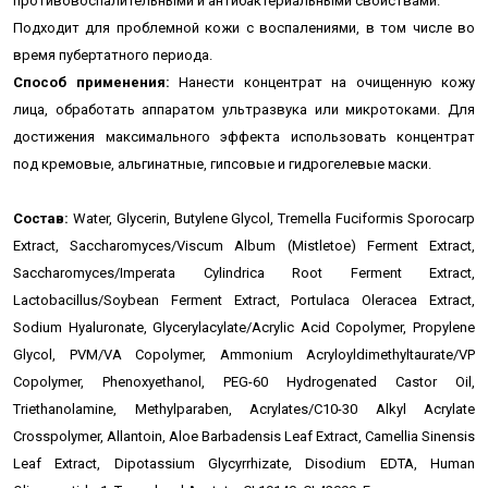
противовоспалительными и антибактериальными свойствами.
Подходит для проблемной кожи с воспалениями, в том числе во
время пубертатного периода.
Способ применения:
Нанести концентрат на очищенную кожу
лица, обработать аппаратом ультразвука или микротоками. Для
достижения максимального эффекта использовать концентрат
под кремовые, альгинатные, гипсовые и гидрогелевые маски.
Состав:
Water, Glycerin, Butylene Glycol, Tremella Fuciformis Sporocarp
Extract, Saccharomyces/Viscum Album (Mistletoe) Ferment Extract,
Saccharomyces/Imperata Cylindrica Root Ferment Extract,
Lactobacillus/Soybean Ferment Extract, Portulaca Oleracea Extract,
Sodium Hyaluronate, Glycerylacylate/Acrylic Acid Copolymer, Propylene
Glycol, PVM/VA Copolymer, Ammonium Acryloyldimethyltaurate/VP
Copolymer, Phenoxyethanol, PEG-60 Hydrogenated Castor Oil,
Triethanolamine, Methylparaben, Acrylates/C10-30 Alkyl Acrylate
Crosspolymer, Allantoin, Aloe Barbadensis Leaf Extract, Camellia Sinensis
Leaf Extract, Dipotassium Glycyrrhizate, Disodium EDTA, Human