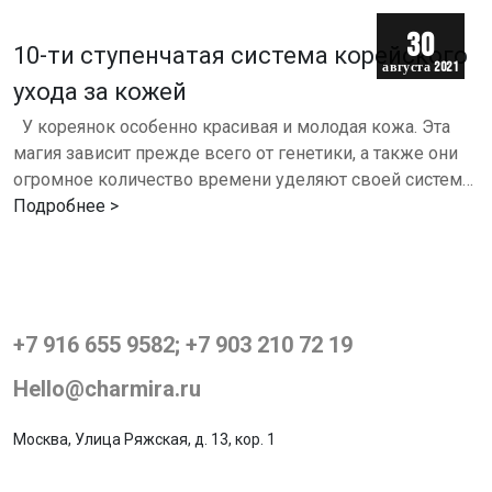
30
10-ти ступенчатая система корейского
августа 2021
ухода за кожей
г.
У кореянок особенно красивая и молодая кожа. Эта
магия зависит прежде всего от генетики, а также они
огромное количество времени уделяют своей системе
ухода, которая основывается на одном правиле -…
Подробнее >
+7 916 655 9582; +7 903 210 72 19
Hello@charmira.ru
Москва, Улица Ряжская, д. 13, кор. 1