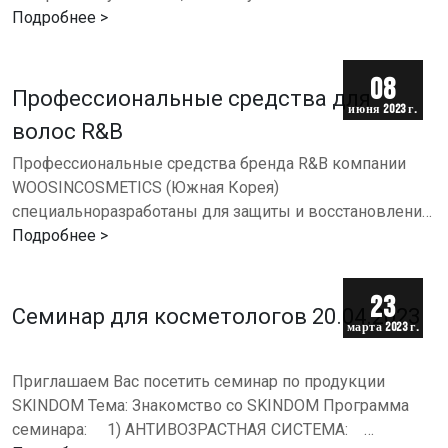
волос, но это просто не входит в его задачи. Шампунь…
Подробнее >
08
Профессиональные средства для
июня 2023 г.
волос R&B
Профессиональные средства бренда R&B компании
WOOSINCOSMETICS (Южная Корея)
специальноразработаны для защиты и восстановления
волос и ухода за кожей головы. Уникальные
Подробнее >
рецептуры R&B разработаны учеными…
23
Семинар для косметологов 20.04.2023
марта 2023 г.
Приглашаем Вас посетить семинар по продукции
SKINDOM Тема: Знакомство со SKINDOM Программа
семинара: ⠀ 1) АНТИВОЗРАСТНАЯ СИСТЕМА: