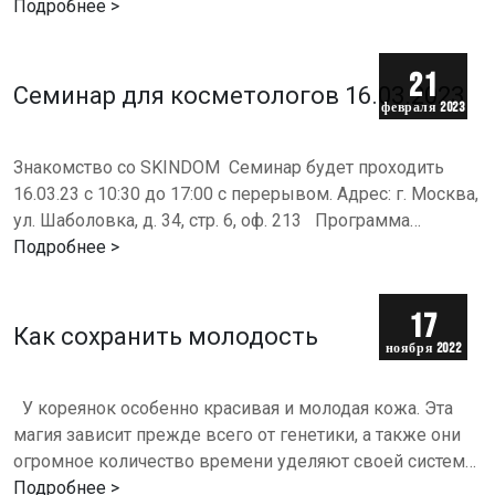
-восстановление клеточного иммунитета,
Подробнее >
-активизация фактора…
21
Семинар для косметологов 16.03.2023
февраля 2023
г.
Знакомство со SKINDOM Семинар будет проходить
16.03.23 с 10:30 до 17:00 с перерывом. Адрес: г. Москва,
ул. Шаболовка, д. 34, стр. 6, оф. 213 Программа
семинара:⠀ 1) АНТИВОЗРАСТНАЯ СИСТЕМА: …
Подробнее >
17
Как сохранить молодость
ноября 2022
г.
У кореянок особенно красивая и молодая кожа. Эта
магия зависит прежде всего от генетики, а также они
огромное количество времени уделяют своей системе
ухода, которая основывается на одном правиле -…
Подробнее >