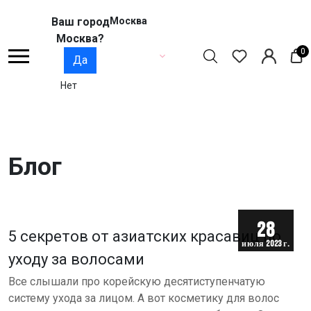
Ваш город
Москва
Москва?
0
Да
Нет
Блог
28
5 секретов от азиатских красавиц по
июля 2023 г.
уходу за волосами
Все слышали про корейскую десятиступенчатую
систему ухода за лицом. А вот косметику для волос