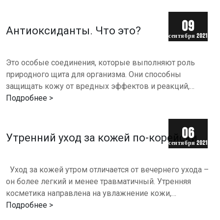
09
Антиоксиданты. Что это?
сентября 2021
г.
Это особые соединения, которые выполняют роль
природного щита для организма. Они способны
защищать кожу от вредных эффектов и реакций,
которые в ней протекают.⠀Основная функция
Подробнее >
антиоксидантов – помогать…
06
Утренний уход за кожей по-корейски
сентября 2021
г.
Уход за кожей утром отличается от вечернего ухода –
он более легкий и менее травматичный. Утренняя
косметика направлена на увлажнение кожи,
подготавливая ее к нанесению макияжа. Все
Подробнее >
агрессивные физические…