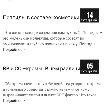
14
Пептиды в составе косметики
октября 2021
г.
Что же это такое, и зачем они нам нужны?⠀Пептиды –
это маленькие молекулы, которые состоят из
аминокислот и глубоко проникают в кожу. Пептиды
также присутствуют в нашем организме (волосы, кожа,
Подробнее >
ногти…
05
ВВ и CC –кремы. В чем различие?
октября 2021
г.
Оба крема сочетают в себе свойства уходового крема
и тонального средства, отлично увлажняют кожу,
выравнивают ее тон и имеют SPF-фактор. Что такое
ВВ-крем?ВВ (Blemish Balm) – в переводе «Бальзам от…
Подробнее >