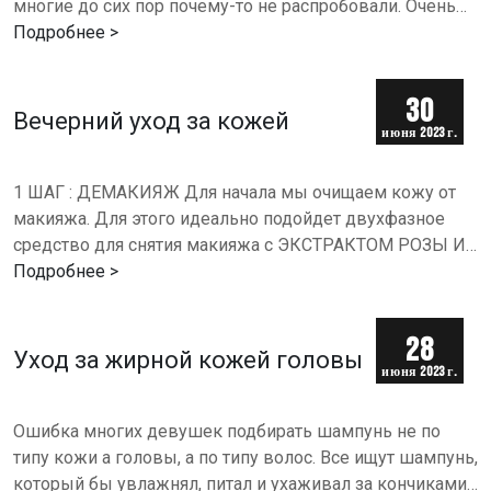
многие до сих пор почему-то не распробовали. Очень
зря! Собрали 5 азиатских рецептов красоты для
Подробнее >
густых…
30
Вечерний уход за кожей
июня 2023 г.
1 ШАГ : ДЕМАКИЯЖ Для начала мы очищаем кожу от
макияжа. Для этого идеально подойдет двухфазное
средство для снятия макияжа с ЭКСТРАКТОМ РОЗЫ И
ГРАНАТА. Средство тщательно удаляет даже стойкий
Подробнее >
макияж,…
28
Уход за жирной кожей головы
июня 2023 г.
Ошибка многих девушек подбирать шампунь не по
типу кожи а головы, а по типу волос. Все ищут шампунь,
который бы увлажнял, питал и ухаживал за кончиками